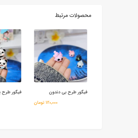
محصولات مرتبط
 بطری مینی بار
فیگور طرح بی دندون
فیگور طرح پان
55,000 تومان
120,000 تومان