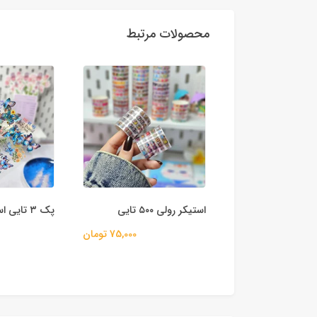
محصولات مرتبط
ح مهر و موم
استیکر رولی ۵۰۰ تایی
پک ۳ تایی استیکر سری گل
140,000 تومان
75,000 تومان