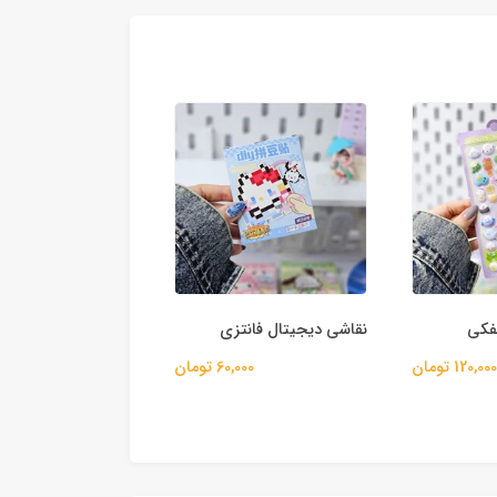
فکی
نقاشی دیجیتال فانتزی
استیکر شاین طرح پان
120,000 تومان
60,000 تومان
25,000