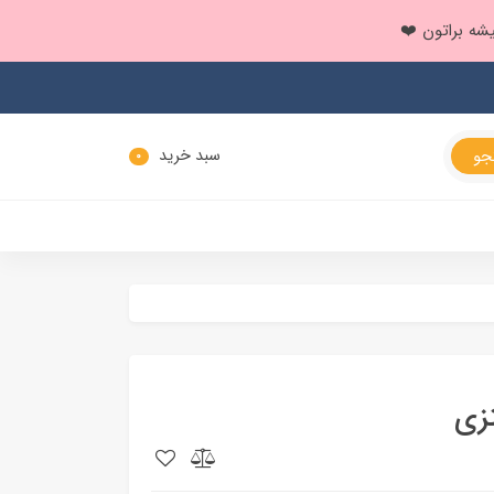
سبد خرید
0
زی