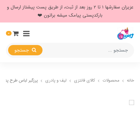
عزیزان سفارشها ۱ تا ۲ روز بعد از ثبت، از طریق پست پیشتاز ارسال و
بارکدپستی پیامک میشه براتون ❤️
0
جستجو
خانه
محصولات
کالای فانتزی
لیف و پادری
پرزگیر لباس طرح پنجه