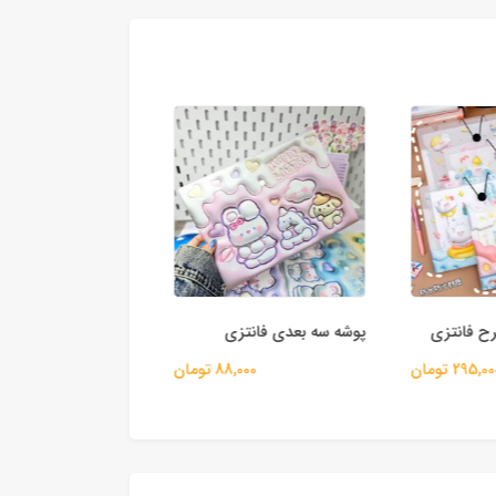
رح فانتزی
پوشه سه بعدی فانتزی
کاور بنددار دستمال ت
295,0 تومان
88,000 تومان
40,000