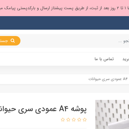
 براتون ❤️
جستجو
رید
تماس با ما
نات
پوشه A4 عمودی سری حیوانات