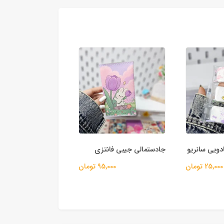
دویی سانریو
جادستمالی جیبی فانتزی
دستمال مرطوب سری 
25,000 تومان
95,000 تومان
35,000 