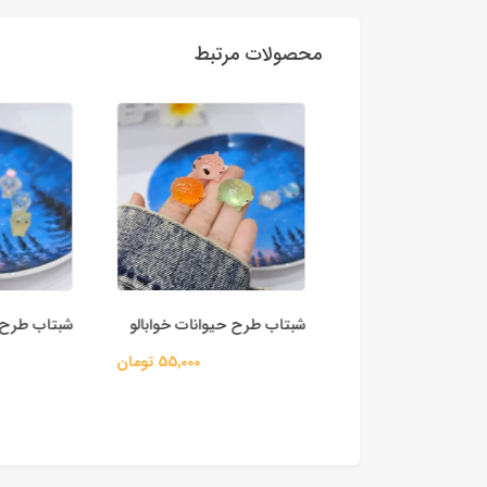
محصولات مرتبط
ح دلفین
شبتاب طرح حیوانات خوابالو
شبتاب طرح حی
55,000 تومان
55,000 تومان