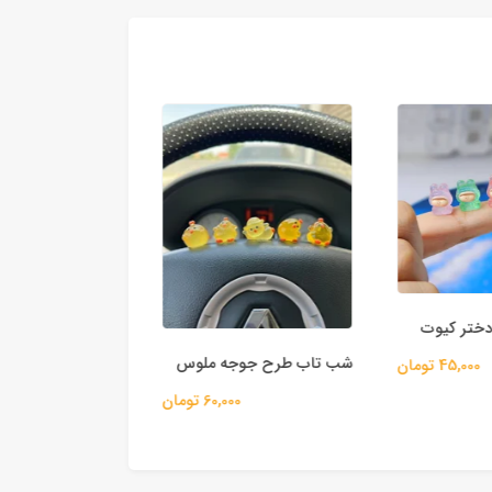
تر کیوت
شب تاب طرح پاپی ر
شب تاب طرح جوجه ملوس
45,000 تومان
48,000
60,000 تومان