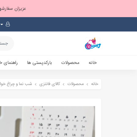
عزیزان سفارشها ۱ تا ۲ روز بعد از ثبت، از طریق پست پیشتاز ارسال و بارکدپستی پیامک میشه
خانه
محصولات
بارکدپستی ها
راهنمای خ
خانه
محصولات
کالای فانتزی
شب نما و چراغ خوا