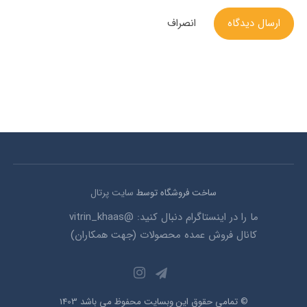
ارسال دیدگاه
انصراف
ساخت فروشگاه توسط
سایت پرتال
ما را در اینستاگرام دنبال کنید: @vitrin_khaas
کانال فروش عمده محصولات (جهت همکاران)
© تمامی حقوق این وبسایت محفوظ می باشد 1403