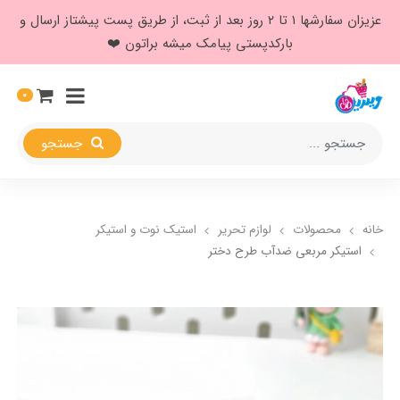
عزیزان سفارشها ۱ تا ۲ روز بعد از ثبت، از طریق پست پیشتاز ارسال و
بارکدپستی پیامک میشه براتون ❤️
0
جستجو
خانه
محصولات
لوازم تحریر
استیک نوت و استیکر
استیکر مربعی ضدآب طرح دختر