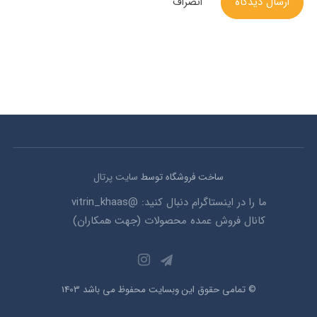
ارسال دیدگاه
انصراف
ساخت فروشگاه توسط
سایت پرتال
ما را در اینستاگرام دنبال کنید: @vitrin_khaas
کانال فروش عمده محصولات (جهت همکاران)
© تمامی حقوق این وبسایت محفوظ می باشد 1403