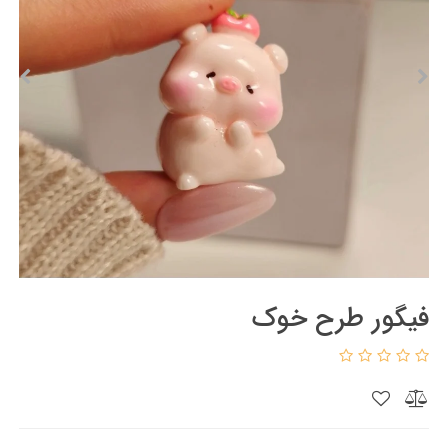
فیگور طرح خوک