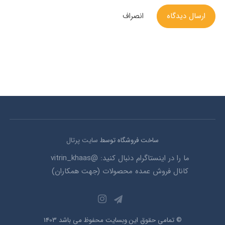
ارسال دیدگاه
انصراف
ساخت فروشگاه توسط
سایت پرتال
ما را در اینستاگرام دنبال کنید: @vitrin_khaas
کانال فروش عمده محصولات (جهت همکاران)
© تمامی حقوق این وبسایت محفوظ می باشد 1403