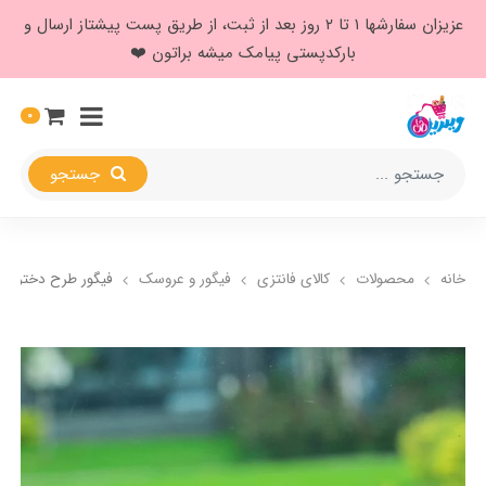
عزیزان سفارشها ۱ تا ۲ روز بعد از ثبت، از طریق پست پیشتاز ارسال و
بارکدپستی پیامک میشه براتون ❤️
0
جستجو
خانه
محصولات
کالای فانتزی
فیگور و عروسک
فیگور طرح دختر چت