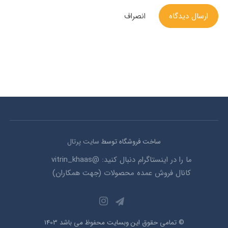
ارسال دیدگاه
انصراف
ساخت فروشگاه توسط
سایت پرتال
ما را در اینستاگرام دنبال کنید: @vitrin_khaas
کانال فروش عمده محصولات (جهت همکاران)
© تمامی حقوق این وبسایت محفوظ می باشد 1403