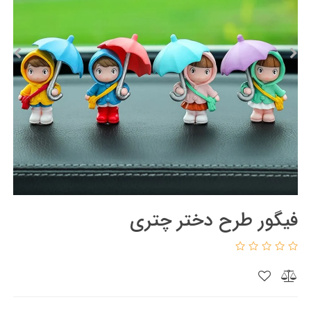
فیگور طرح دختر چتری