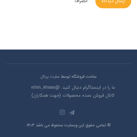
ارسال دیدگاه
انصراف
ساخت فروشگاه توسط
سایت پرتال
ما را در اینستاگرام دنبال کنید: @vitrin_khaas
کانال فروش عمده محصولات (جهت همکاران)
© تمامی حقوق این وبسایت محفوظ می باشد 1403