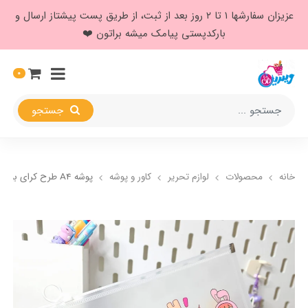
عزیزان سفارشها ۱ تا ۲ روز بعد از ثبت، از طریق پست پیشتاز ارسال و
بارکدپستی پیامک میشه براتون ❤️
0
جستجو
خانه
محصولات
لوازم تحریر
کاور و پوشه
پوشه A4 طرح کرای بیبی