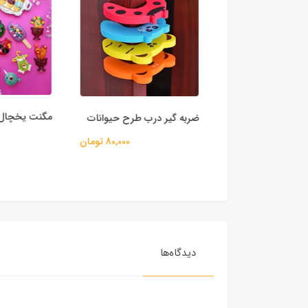
مگنت یخچال
ال طرح دایره
ضربه گیر درب طرح حیوانات
80,000 تومان
12,000 تومان
دیدگاه‌ها