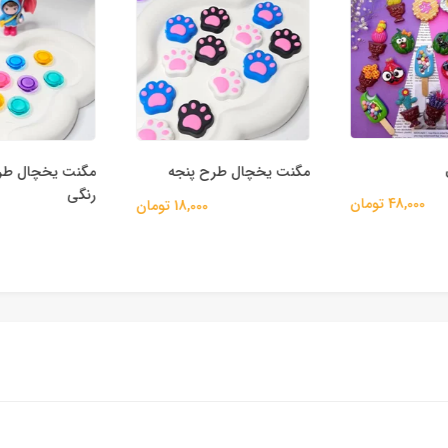
مگنت یخچال طرح پنجه
مگنت یخچال طرح
رنگی
48,000 تومان
18,000 تومان