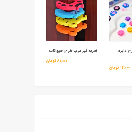
مگنت یخچال
 دایره
ضربه گیر درب طرح حیوانات
48,000
80,000 تومان
12,000 تومان