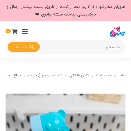
عزیزان سفارشها ۱ تا ۲ روز بعد از ثبت، از طریق پست پیشتاز ارسال و
بارکدپستی پیامک میشه براتون ❤️
0
جستجو
خانه
محصولات
کالای فانتزی
شب نما و چراغ خواب
چراغ مطالعه 