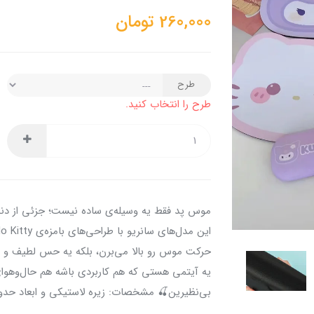
260,000
تومان
طرح
طرح را انتخاب کنید.
موس‌ پد فقط یه وسیله‌ی ساده نیست؛ جزئی از د
حرکت موس رو بالا می‌برن، بلکه یه حس لطیف و رن
یه آیتمی هستی که هم کاربردی باشه هم حال‌و‌هوا
بی‌نظیرین🍒 مشخصات: زیره لاستیکی و ابعاد حدودی ۱۸ × ۲۲ سانتی م