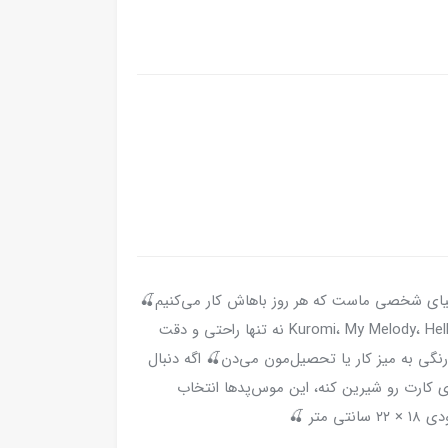
نیای شخصی ماست که هر روز باهاش کار می‌کنیم🍒
این مدل‌های سانریو با طراحی‌های بامزه‌ی Kuromi، My Melody، Hello Kitty نه‌ تنها راحتی و دقت
گی به میز کار یا تحصیل‌مون می‌دن🍒 اگه دنبال
ی کارت رو شیرین کنه، این موس‌پدها انتخاب
تر 🍒