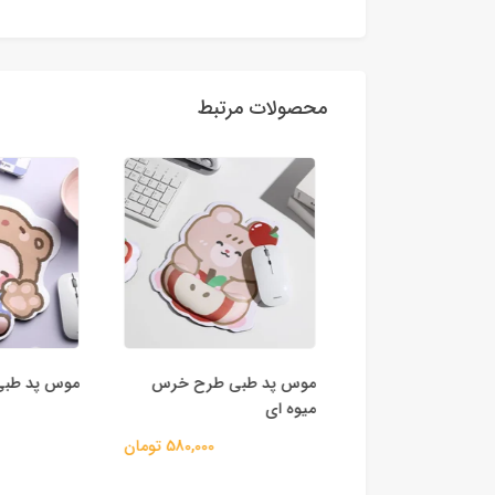
محصولات مرتبط
ری کیوت
موس پد طبی طرح خرس
موس پد طبی
میوه ای
200,000 تومان
580,000 تومان