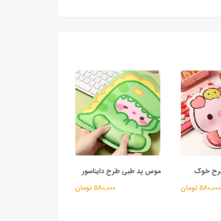
رح خوک
موس پد طبی طرح دایناسور
موس پد طبی طرح پا
580,0 تومان
580,000 تومان
580,000 