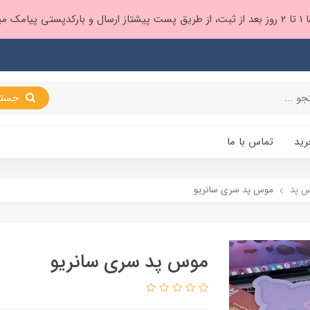
 براتون ❤️
جستجو
رید
تماس با ما
 پد
موس پد سری سانریو
موس پد سری سانریو